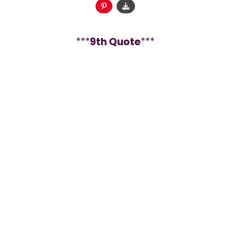
***
9
th Quote
***