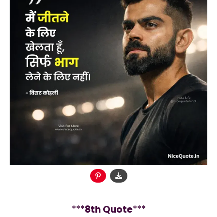
***
8
th Quote
***