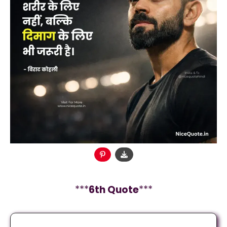
***
6
th Quote
***