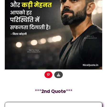
***
2
nd Quote
***