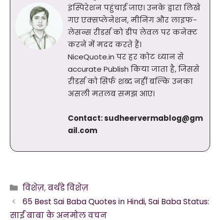
इंस्पिरेशन पहुंचाई जाए। उनके द्वारा लिखे
गए एक्सप्लेनेशन, मीनिंग और लाइफ-
लेसन्स रीडर्स को डीप लेवल पर कनेक्ट
करने में मदद करते हैं।
NiceQuote.in पर हर कोट ध्यान से
accurate Publish किया जाता है, जिससे
रीडर्स को सिर्फ शब्द नहीं बल्कि उनका
असली मतलब समझ आए।
Contact:
sudheervermablog@gm
ail.com
Categories
विशेज़
,
बर्थडे विशेज़
65 Best Sai Baba Quotes in Hindi, Sai Baba Status:
साईं बाबा के अनमोल वचन